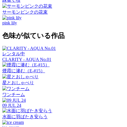
緑響く頃
サーモンピンクの花束
pink lily
色味が似ている作品
レンタル中
CLARITY - AQUA No.01
煙霞に滲む（E-#15）
星とおしゃべり
ワンチーム
09 JUL 24
水面に羽ばたき安らう