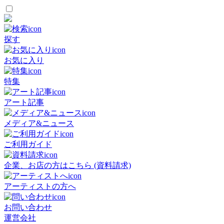
探す
お気に入り
特集
アート記事
メディア&ニュース
ご利用ガイド
企業、お店の方はこちら (資料請求)
アーティストの方へ
お問い合わせ
運営会社