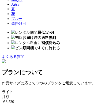
Artsy
夏
花
ブルー
壁掛け可
レンタル期間
最低1か月
初回お届け時の送料無料
レンタル料金に
補償料込み
ピン類同梱
ですぐに飾れる
よくある質問
プランについて
作品サイズに応じて３つのプランをご用意しています。
ライト
月額
￥3,520