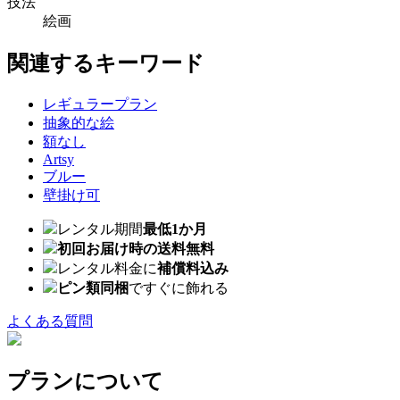
技法
絵画
関連するキーワード
レギュラープラン
抽象的な絵
額なし
Artsy
ブルー
壁掛け可
レンタル期間
最低1か月
初回お届け時の送料無料
レンタル料金に
補償料込み
ピン類同梱
ですぐに飾れる
よくある質問
プランについて