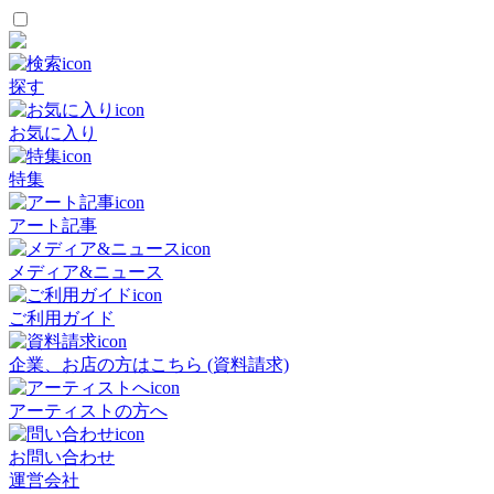
探す
お気に入り
特集
アート記事
メディア&ニュース
ご利用ガイド
企業、お店の方はこちら (資料請求)
アーティストの方へ
お問い合わせ
運営会社