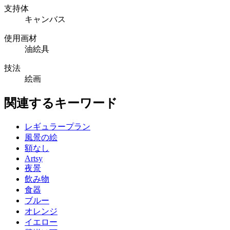
支持体
キャンバス
使用画材
油絵具
技法
絵画
関連するキーワード
レギュラープラン
風景の絵
額なし
Artsy
夜景
飲み物
食器
ブルー
オレンジ
イエロー