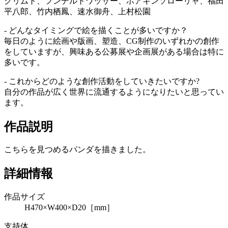
クリムト、フンデルトワッサー、ホアキンソローリャ、福田
平八郎、竹内栖鳳、速水御舟、上村松園
- どんなタイミングで絵を描くことが多いですか？
毎日のように絵画や版画、塑造、CG制作のいずれかの創作
をしていますが、興味ある公募展や企画展がある場合は特に
多いです。
- これからどのような創作活動をしていきたいですか?
自分の作品が広く世界に流通するようになりたいと思ってい
ます。
作品説明
こちらを見つめるパンダを描きました。
詳細情報
作品サイズ
H470×W400×D20［mm］
支持体