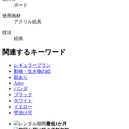
ボード
使用画材
アクリル絵具
技法
絵画
関連するキーワード
レギュラープラン
動物・生き物の絵
額あり
Artsy
パンダ
ブラック
ホワイト
イエロー
壁掛け可
レンタル期間
最低1か月