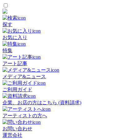
探す
お気に入り
特集
アート記事
メディア&ニュース
ご利用ガイド
企業、お店の方はこちら (資料請求)
アーティストの方へ
お問い合わせ
運営会社