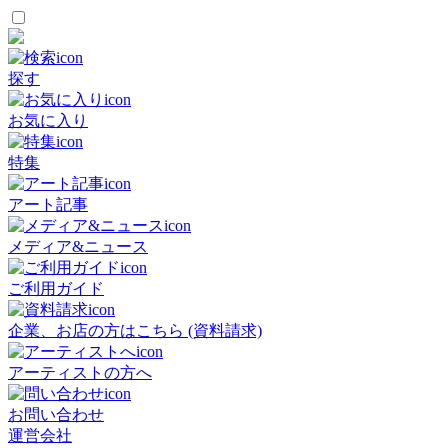
探す
お気に入り
特集
アート記事
メディア&ニュース
ご利用ガイド
企業、お店の方はこちら (資料請求)
アーティストの方へ
お問い合わせ
運営会社