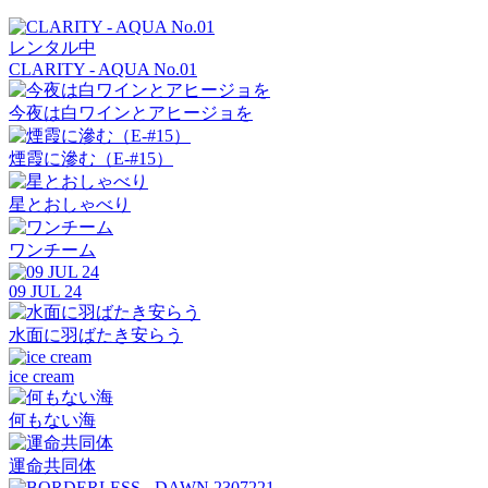
レンタル中
CLARITY - AQUA No.01
今夜は白ワインとアヒージョを
煙霞に滲む（E-#15）
星とおしゃべり
ワンチーム
09 JUL 24
水面に羽ばたき安らう
ice cream
何もない海
運命共同体