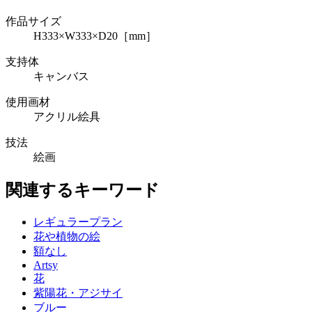
作品サイズ
H333×W333×D20［mm］
支持体
キャンバス
使用画材
アクリル絵具
技法
絵画
関連するキーワード
レギュラープラン
花や植物の絵
額なし
Artsy
花
紫陽花・アジサイ
ブルー