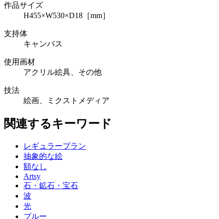
作品サイズ
H455×W530×D18［mm］
支持体
キャンバス
使用画材
アクリル絵具、その他
技法
絵画、ミクストメディア
関連するキーワード
レギュラープラン
抽象的な絵
額なし
Artsy
石・鉱石・宝石
波
光
ブルー