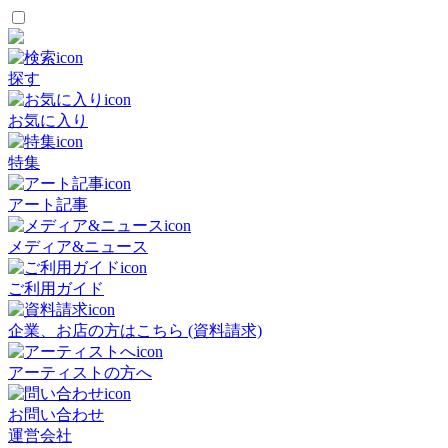
探す
お気に入り
特集
アート記事
メディア&ニュース
ご利用ガイド
企業、お店の方はこちら (資料請求)
アーティストの方へ
お問い合わせ
運営会社