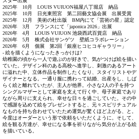
スター出展
2025年 10月 LOUIS VUIUON福屋八丁堀店 納品
2025年 10月 日光東照宮 第二回藝文協会展 出展受賞
2025年 12月 美術の杜出版 BM内にて「芸術の星」認定
2026年 3月 フランスにて「japonica 2026」出展
2026年 4月 LOUIS VUIUON 池袋西武百貨店 納品
2026年 5月 株式会社サンゲツ 壁紙コラボレーション
2026年 6月 個展 第2回「銀座ヒコヒコギャラリー」
- 絵を描くようになったきっかけは?
幼稚園の頃から一人で遊ぶのが好きで、気がつけば絵を描い
ていた。デザイン科のある高校へ進学し、刺激のあるアート
に溢れた中、立体作品を制作したくなり、スタイリストやデ
ザイナーとなる。一通り服に携わって結婚、出産をし、しば
らく絵と離れていたが、主人が他界。小さな2人の子を持つ
シングルマザーとして家庭を支えて行く中、母子家庭であり
ながら周りに支えられ、幸せな日々を過ごしていた。その中
で感謝を込めて絵をプレゼントすると、元々スピリチュアル
なものを持ち合わせていたため運気が驚くほど上がる、と。
今度はオーダーという形で依頼をいただくように。そして、
絵を観る方達が、幸せになる事を祈りながら気分が上がる絵
を描いている。