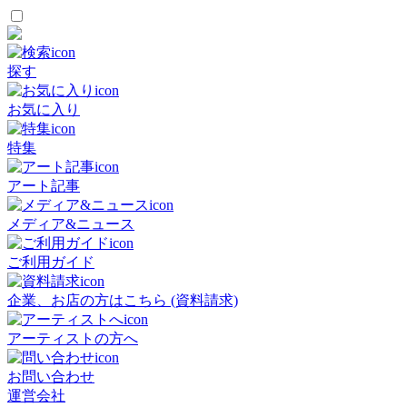
探す
お気に入り
特集
アート記事
メディア&ニュース
ご利用ガイド
企業、お店の方はこちら (資料請求)
アーティストの方へ
お問い合わせ
運営会社