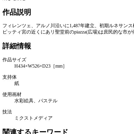
作品説明
フィレンツェ、アルノ川沿いに1,487年建立、初期ルネサン
ピッティ宮の近くにあリ聖堂前のpiazza(広場)は庶民的な
詳細情報
作品サイズ
H434×W526×D23［mm］
支持体
紙
使用画材
水彩絵具、パステル
技法
ミクストメディア
関連するキーワード