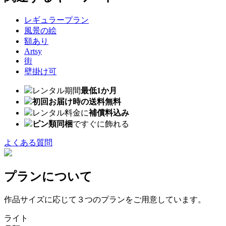
レギュラープラン
風景の絵
額あり
Artsy
街
壁掛け可
レンタル期間
最低1か月
初回お届け時の送料無料
レンタル料金に
補償料込み
ピン類同梱
ですぐに飾れる
よくある質問
プランについて
作品サイズに応じて３つのプランをご用意しています。
ライト