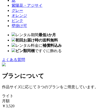
花
紫陽花・アジサイ
グレー
オレンジ
ピンク
壁掛け可
レンタル期間
最低1か月
初回お届け時の送料無料
レンタル料金に
補償料込み
ピン類同梱
ですぐに飾れる
よくある質問
プランについて
作品サイズに応じて３つのプランをご用意しています。
ライト
月額
￥3,520