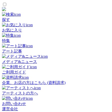
探す
お気に入り
特集
アート記事
メディア&ニュース
ご利用ガイド
企業、お店の方はこちら (資料請求)
アーティストの方へ
お問い合わせ
運営会社