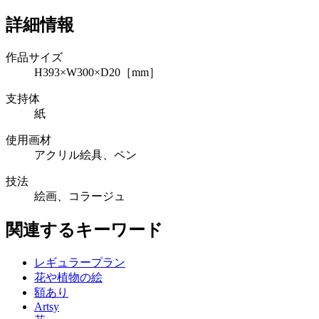
詳細情報
作品サイズ
H393×W300×D20［mm］
支持体
紙
使用画材
アクリル絵具、ペン
技法
絵画、コラージュ
関連するキーワード
レギュラープラン
花や植物の絵
額あり
Artsy