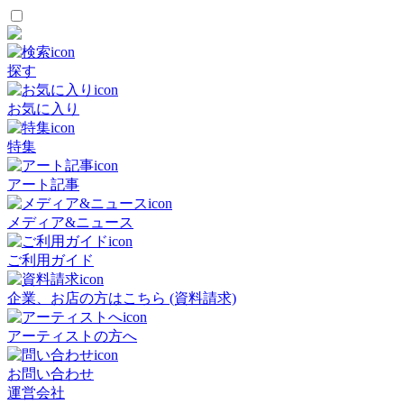
探す
お気に入り
特集
アート記事
メディア&ニュース
ご利用ガイド
企業、お店の方はこちら (資料請求)
アーティストの方へ
お問い合わせ
運営会社