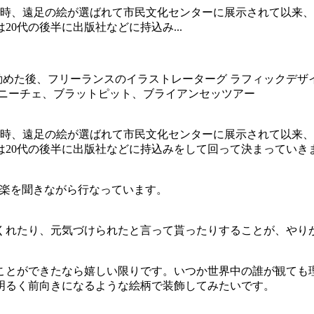
の時、遠足の絵が選ばれて市民文化センターに展示されて以来、
0代の後半に出版社などに持込み...
勤めた後、フリーランスのイラストレーターグ ラフィックデザ
、ニーチェ、ブラットピット、ブライアンセッツアー
の時、遠足の絵が選ばれて市民文化センターに展示されて以来、
は20代の後半に出版社などに持込みをして回って決まっていき
音楽を聞きながら行なっています。
くれたり、元気づけられたと言って貰ったりすることが、やり
ことができたなら嬉しい限りです。いつか世界中の誰が観ても
明るく前向きになるような絵柄で装飾してみたいです。