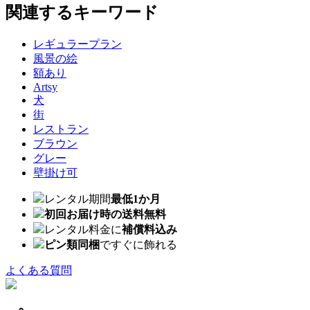
関連するキーワード
レギュラープラン
風景の絵
額あり
Artsy
犬
街
レストラン
ブラウン
グレー
壁掛け可
レンタル期間
最低1か月
初回お届け時の送料無料
レンタル料金に
補償料込み
ピン類同梱
ですぐに飾れる
よくある質問