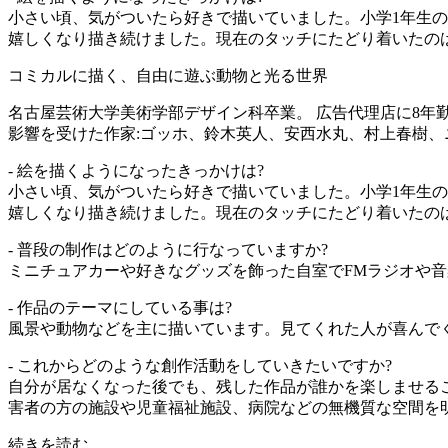
小さい頃、気がついたら好きで描いていました。小学1年生
嬉しくなり描き続けました。現在のタッチにたどり着いたのは2
コミカルに描く、自由に遊ぶ動物と光る世界
名古屋芸術大学美術学部デザイン科卒業。 広告代理店に8年
影響を受けた作家:ゴッホ、鈴木英人、安西水丸、村上春樹
- 絵を描くようになったきっかけは?
小さい頃、気がついたら好きで描いていました。小学1年生
嬉しくなり描き続けました。現在のタッチにたどり着いたの
- 普段の制作はどのように行なっていますか?
ミニチュアカーや好きなグッズを飾った自室でFMラジオや
- 作品のテーマにしている事は?
風景や動物などを主に描いています。見てくれた人が喜んで
- これからどのような創作活動をしていきたいですか?
自分が居なくなった後でも、残した作品が誰かを楽しませる
害者の方の施設や児童福祉施設、病院などの無機質な空間を
続きを読む