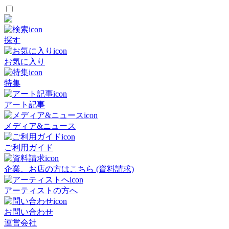
探す
お気に入り
特集
アート記事
メディア&ニュース
ご利用ガイド
企業、お店の方はこちら (資料請求)
アーティストの方へ
お問い合わせ
運営会社