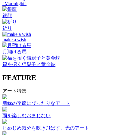
"Moonlight"
銀龍
祈り
make a wish
月翔ける馬
福を招く猫親子と黄金蛇
FEATURE
アート特集
新緑の季節にぴったりなアート
雨を楽しむおまじない
じめじめ気分を吹き飛ばす、光のアート