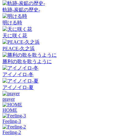
軌跡-炭鉱の歴史-
明ける時
天に咲く花
PEACE-久之浜
勝利の歌を歌うように
アイノイロ-冬
アイノイロ-夏
prayer
HOME
Feeling-3
Feeling-2