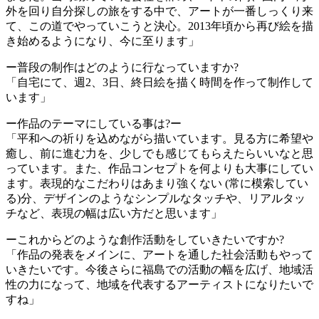
外を回り自分探しの旅をする中で、アートが一番しっくり来
て、この道でやっていこうと決心。2013年頃から再び絵を描
き始めるようになり、今に至ります」
ー普段の制作はどのように行なっていますか?
「自宅にて、週2、3日、終日絵を描く時間を作って制作して
います」
ー作品のテーマにしている事は?ー
「平和への祈りを込めながら描いています。見る方に希望や
癒し、前に進む力を、少しでも感じてもらえたらいいなと思
っています。また、作品コンセプトを何よりも大事にしてい
ます。表現的なこだわりはあまり強くない (常に模索してい
る)分、デザインのようなシンプルなタッチや、リアルタッ
チなど、表現の幅は広い方だと思います」
ーこれからどのような創作活動をしていきたいですか?
「作品の発表をメインに、アートを通した社会活動もやって
いきたいです。今後さらに福島での活動の幅を広げ、地域活
性の力になって、地域を代表するアーティストになりたいで
すね」