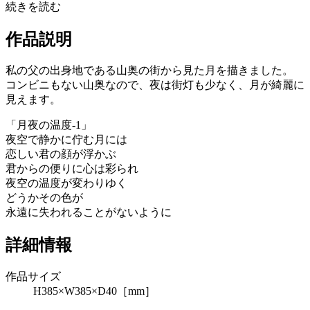
続きを読む
作品説明
私の父の出身地である山奥の街から見た月を描きました。
コンビニもない山奥なので、夜は街灯も少なく、月が綺麗に
見えます。
「月夜の温度-1」
夜空で静かに佇む月には
恋しい君の顔が浮かぶ
君からの便りに心は彩られ
夜空の温度が変わりゆく
どうかその色が
永遠に失われることがないように
詳細情報
作品サイズ
H385×W385×D40［mm］