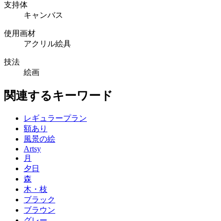
支持体
キャンバス
使用画材
アクリル絵具
技法
絵画
関連するキーワード
レギュラープラン
額あり
風景の絵
Artsy
月
夕日
森
木・枝
ブラック
ブラウン
グレー