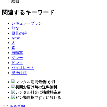
絵画
関連するキーワード
レギュラープラン
額なし
風景の絵
Artsy
人
森
自転車
グレー
ピンク
バイオレット
壁掛け可
レンタル期間
最低1か月
初回お届け時の送料無料
レンタル料金に
補償料込み
ピン類同梱
ですぐに飾れる
よくある質問