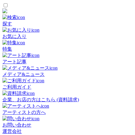
探す
お気に入り
特集
アート記事
メディア&ニュース
ご利用ガイド
企業、お店の方はこちら (資料請求)
アーティストの方へ
お問い合わせ
運営会社