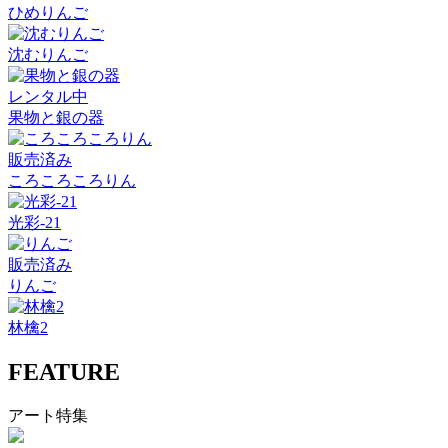
ひめりんご
沈むりんご
レンタル中
果物と銀の器
販売済み
ころころころりん
光彩-21
販売済み
りんご
林檎2
FEATURE
アート特集