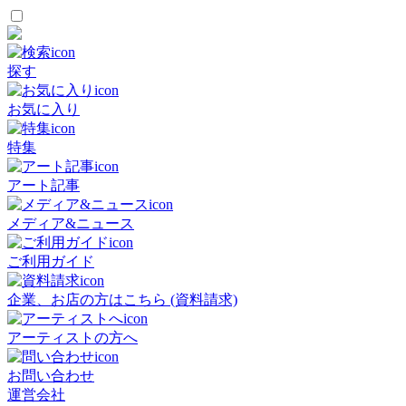
探す
お気に入り
特集
アート記事
メディア&ニュース
ご利用ガイド
企業、お店の方はこちら (資料請求)
アーティストの方へ
お問い合わせ
運営会社