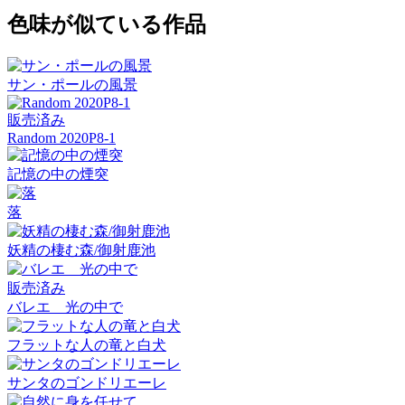
色味が似ている作品
サン・ポールの風景
販売済み
Random 2020P8-1
記憶の中の煙突
落
妖精の棲む森/御射鹿池
販売済み
バレエ 光の中で
フラットな人の竜と白犬
サンタのゴンドリエーレ