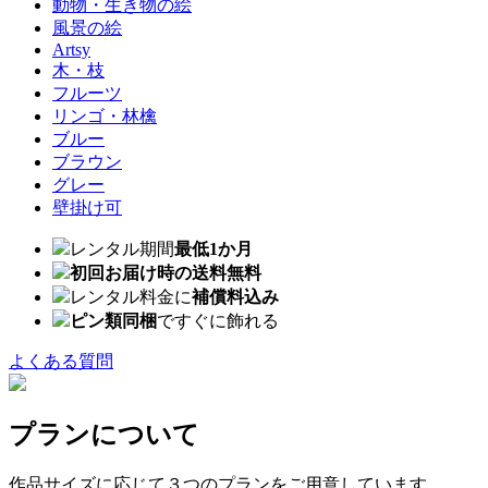
動物・生き物の絵
風景の絵
Artsy
木・枝
フルーツ
リンゴ・林檎
ブルー
ブラウン
グレー
壁掛け可
レンタル期間
最低1か月
初回お届け時の送料無料
レンタル料金に
補償料込み
ピン類同梱
ですぐに飾れる
よくある質問
プランについて
作品サイズに応じて３つのプランをご用意しています。