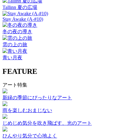
Tallinn 夏の広場
Stay Awake (A-#10)
冬の夜の導き
雲の上の旅
青い月夜
FEATURE
アート特集
新緑の季節にぴったりなアート
雨を楽しむおまじない
じめじめ気分を吹き飛ばす、光のアート
ひんやり気分で心地よく