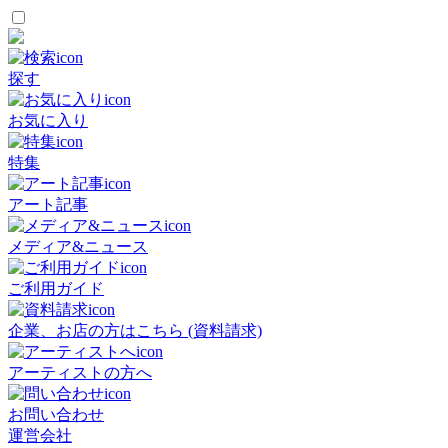
探す
お気に入り
特集
アート記事
メディア&ニュース
ご利用ガイド
企業、お店の方はこちら (資料請求)
アーティストの方へ
お問い合わせ
運営会社