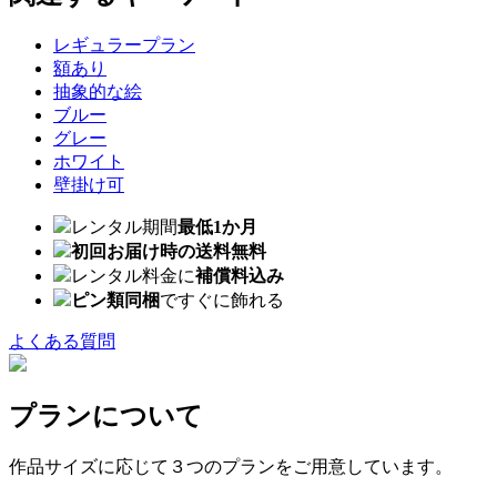
レギュラープラン
額あり
抽象的な絵
ブルー
グレー
ホワイト
壁掛け可
レンタル期間
最低1か月
初回お届け時の送料無料
レンタル料金に
補償料込み
ピン類同梱
ですぐに飾れる
よくある質問
プランについて
作品サイズに応じて３つのプランをご用意しています。