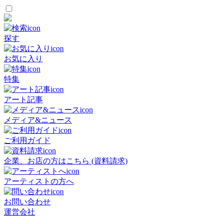
探す
お気に入り
特集
アート記事
メディア&ニュース
ご利用ガイド
企業、お店の方はこちら (資料請求)
アーティストの方へ
お問い合わせ
運営会社