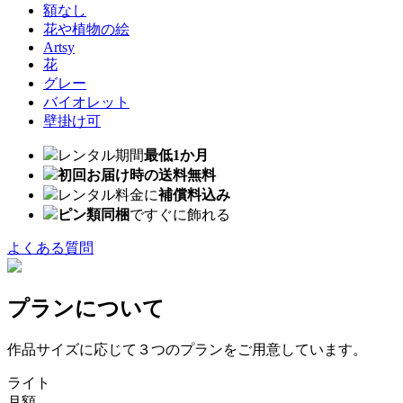
額なし
花や植物の絵
Artsy
花
グレー
バイオレット
壁掛け可
レンタル期間
最低1か月
初回お届け時の送料無料
レンタル料金に
補償料込み
ピン類同梱
ですぐに飾れる
よくある質問
プランについて
作品サイズに応じて３つのプランをご用意しています。
ライト
月額