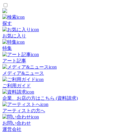
探す
お気に入り
特集
アート記事
メディア&ニュース
ご利用ガイド
企業、お店の方はこちら (資料請求)
アーティストの方へ
お問い合わせ
運営会社