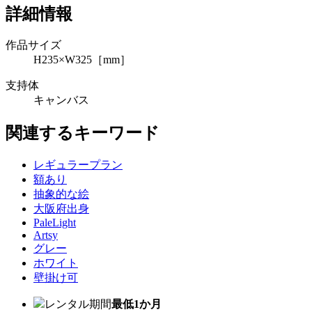
詳細情報
作品サイズ
H235×W325［mm］
支持体
キャンバス
関連するキーワード
レギュラープラン
額あり
抽象的な絵
大阪府出身
PaleLight
Artsy
グレー
ホワイト
壁掛け可
レンタル期間
最低1か月