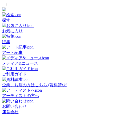
探す
お気に入り
特集
アート記事
メディア&ニュース
ご利用ガイド
企業、お店の方はこちら (資料請求)
アーティストの方へ
お問い合わせ
運営会社