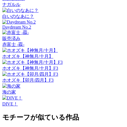
ナガルル
白いのなあに？
Daydream No.2
販売済み
赤富士 -龗-
ホオズキ【神無月/十月】
ホオズキ【神無月/十月】F3
ホオズキ【卯月/四月】F3
海の家
DIVE！
モチーフが似ている作品