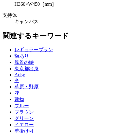
H360×W450［mm］
支持体
キャンバス
関連するキーワード
レギュラープラン
額あり
風景の絵
東京都出身
Artsy
空
草原・野原
花
建物
ブルー
ブラウン
グリーン
イエロー
壁掛け可