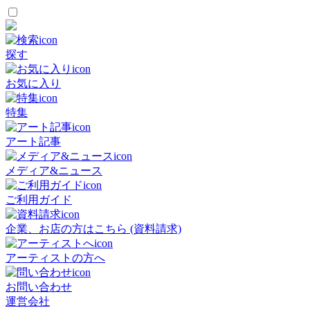
探す
お気に入り
特集
アート記事
メディア&ニュース
ご利用ガイド
企業、お店の方はこちら (資料請求)
アーティストの方へ
お問い合わせ
運営会社