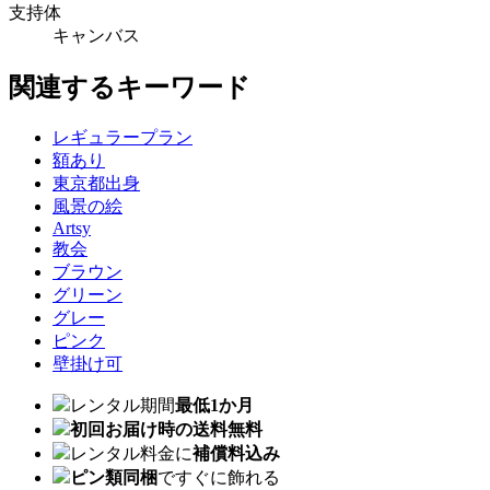
支持体
キャンバス
関連するキーワード
レギュラープラン
額あり
東京都出身
風景の絵
Artsy
教会
ブラウン
グリーン
グレー
ピンク
壁掛け可
レンタル期間
最低1か月
初回お届け時の送料無料
レンタル料金に
補償料込み
ピン類同梱
ですぐに飾れる