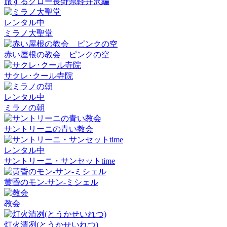
旅するクロー長野県軽井沢編
レンタル中
ミラノ大聖堂
赤い屋根の教会 ピンクの空
サクレ･クール寺院
レンタル中
ミラノの朝
サントリーニの青い教会
レンタル中
サントリーニ・サンセットtime
黄昏のモン-サン-ミシェル
教会
灯火清冽(とうかせいれつ)