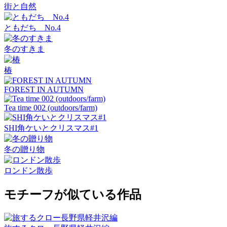
街と自然
ともだち No.4
冬のすきま
椿
FOREST IN AUTUMN
Tea time 002 (outdoors/farm)
SHI角ケいとクリスマス#1
冬の贈り物
ロンドン散歩
モチーフが似ている作品