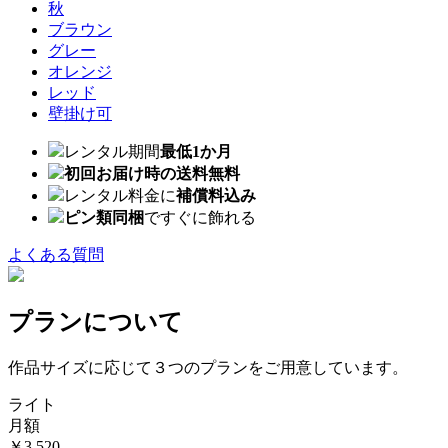
秋
ブラウン
グレー
オレンジ
レッド
壁掛け可
レンタル期間
最低1か月
初回お届け時の送料無料
レンタル料金に
補償料込み
ピン類同梱
ですぐに飾れる
よくある質問
プランについて
作品サイズに応じて３つのプランをご用意しています。
ライト
月額
￥3,520