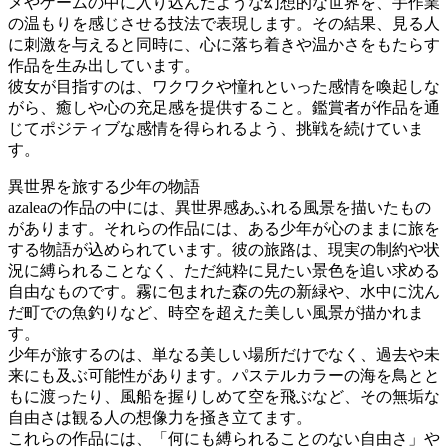
メやゲームの中に入り込んだような幻想的な世界を、手作業
の温もりを感じさせる技法で表現します。その結果、見る人
に刺激を与えると同時に、心に落ち着きや温かさをもたらす
作品を生み出しています。
彼女が目指すのは、ワクワクや憧れといった感情を喚起しな
がら、癒しや心の充足感を提供すること。鑑賞者が作品を通
じてポジティブな感情を得られるよう、挑戦を続けていま
す。
異世界を旅する少年の物語
azaleaの作品の中には、異世界感あふれる風景を描いたもの
があります。それらの作品には、ある少年が心のままに旅を
する物語が込められています。彼の旅路は、現実の制約や状
況に縛られることなく、ただ純粋に見たい景色を追い求める
自由なものです。霧に包まれた森の先の新緑や、水中に沈ん
だ町での魚釣りなど、時空を超えた美しい風景が描かれま
す。
少年が旅するのは、単なる美しい場所だけでなく、過去や未
来にも及ぶ可能性があります。パステルカラーの海を鳥とと
もに渡ったり、風船を握りしめて空を飛ぶなど、その無垢な
自由さは観る人の想像力を掻き立てます。
これらの作品には、「何にも縛られることのない自由さ」や