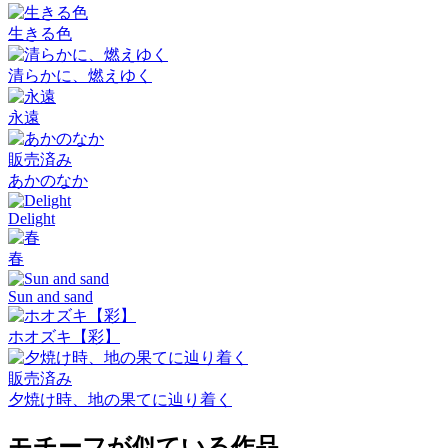
生きる色
清らかに、燃えゆく
永遠
販売済み
あかのなか
Delight
春
Sun and sand
ホオズキ【彩】
販売済み
夕焼け時、地の果てに辿り着く
モチーフが似ている作品