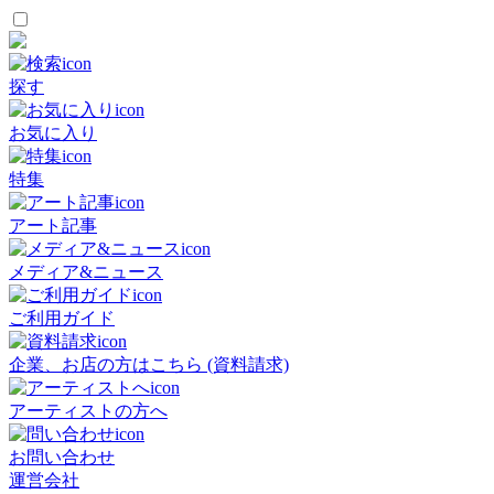
探す
お気に入り
特集
アート記事
メディア&ニュース
ご利用ガイド
企業、お店の方はこちら (資料請求)
アーティストの方へ
お問い合わせ
運営会社