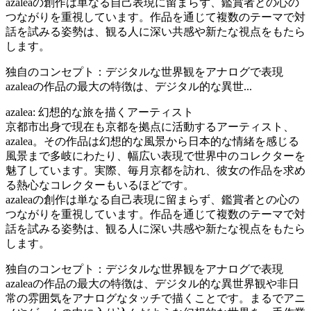
azaleaの創作は単なる自己表現に留まらず、鑑賞者との心の
つながりを重視しています。作品を通じて複数のテーマで対
話を試みる姿勢は、観る人に深い共感や新たな視点をもたら
します。
独自のコンセプト：デジタルな世界観をアナログで表現
azaleaの作品の最大の特徴は、デジタル的な異世...
azalea: 幻想的な旅を描くアーティスト
京都市出身で現在も京都を拠点に活動するアーティスト、
azalea。その作品は幻想的な風景から日本的な情緒を感じる
風景まで多岐にわたり、幅広い表現で世界中のコレクターを
魅了しています。実際、毎月京都を訪れ、彼女の作品を求め
る熱心なコレクターもいるほどです。
azaleaの創作は単なる自己表現に留まらず、鑑賞者との心の
つながりを重視しています。作品を通じて複数のテーマで対
話を試みる姿勢は、観る人に深い共感や新たな視点をもたら
します。
独自のコンセプト：デジタルな世界観をアナログで表現
azaleaの作品の最大の特徴は、デジタル的な異世界観や非日
常の雰囲気をアナログなタッチで描くことです。まるでアニ