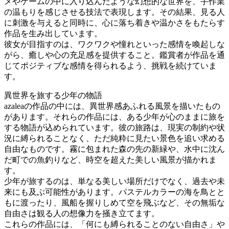
メやゲームの中に入り込んだような幻想的な世界を、手作業
の温もりを感じさせる技法で表現します。その結果、見る人
に刺激を与えると同時に、心に落ち着きや温かさをもたらす
作品を生み出しています。
彼女が目指すのは、ワクワクや憧れといった感情を喚起しな
がら、癒しや心の充足感を提供すること。鑑賞者が作品を通
じてポジティブな感情を得られるよう、挑戦を続けていま
す。
異世界を旅する少年の物語
azaleaの作品の中には、異世界感あふれる風景を描いたもの
があります。それらの作品には、ある少年が心のままに旅を
する物語が込められています。彼の旅路は、現実の制約や状
況に縛られることなく、ただ純粋に見たい景色を追い求める
自由なものです。霧に包まれた森の先の新緑や、水中に沈ん
だ町での魚釣りなど、時空を超えた美しい風景が描かれま
す。
少年が旅するのは、単なる美しい場所だけでなく、過去や未
来にも及ぶ可能性があります。パステルカラーの海を鳥とと
もに渡ったり、風船を握りしめて空を飛ぶなど、その無垢な
自由さは観る人の想像力を掻き立てます。
これらの作品には、「何にも縛られることのない自由さ」や