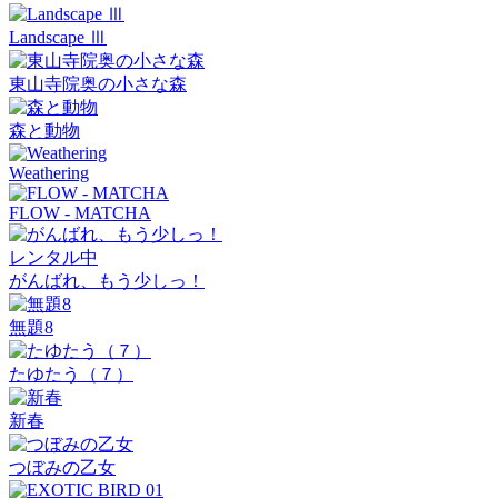
Landscape Ⅲ
東山寺院奥の小さな森
森と動物
Weathering
FLOW - MATCHA
レンタル中
がんばれ、もう少しっ！
無題8
たゆたう（７）
新春
つぼみの乙女