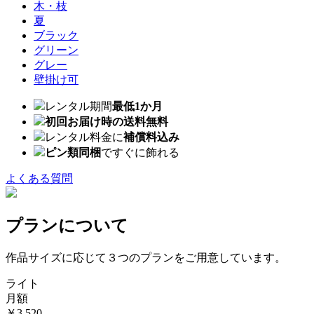
木・枝
夏
ブラック
グリーン
グレー
壁掛け可
レンタル期間
最低1か月
初回お届け時の送料無料
レンタル料金に
補償料込み
ピン類同梱
ですぐに飾れる
よくある質問
プランについて
作品サイズに応じて３つのプランをご用意しています。
ライト
月額
￥3,520