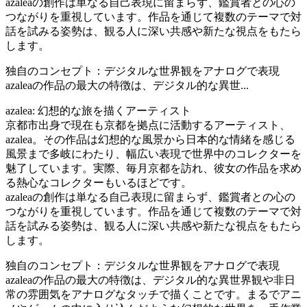
azaleaの創作は単なる自己表現に留まらず、鑑賞者との心の
つながりを重視しています。作品を通じて複数のテーマで対
話を試みる姿勢は、観る人に深い共感や新たな視点をもたら
します。
独自のコンセプト：デジタルな世界観をアナログで表現
azaleaの作品の最大の特徴は、デジタル的な異世...
azalea: 幻想的な旅を描くアーティスト
京都市出身で現在も京都を拠点に活動するアーティスト、
azalea。その作品は幻想的な風景から日本的な情緒を感じる
風景まで多岐にわたり、幅広い表現で世界中のコレクターを
魅了しています。実際、毎月京都を訪れ、彼女の作品を求め
る熱心なコレクターもいるほどです。
azaleaの創作は単なる自己表現に留まらず、鑑賞者との心の
つながりを重視しています。作品を通じて複数のテーマで対
話を試みる姿勢は、観る人に深い共感や新たな視点をもたら
します。
独自のコンセプト：デジタルな世界観をアナログで表現
azaleaの作品の最大の特徴は、デジタル的な異世界観や非日
常の雰囲気をアナログなタッチで描くことです。まるでアニ