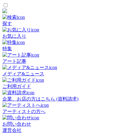
探す
お気に入り
特集
アート記事
メディア&ニュース
ご利用ガイド
企業、お店の方はこちら (資料請求)
アーティストの方へ
お問い合わせ
運営会社