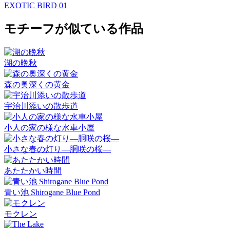
EXOTIC BIRD 01
モチーフが似ている作品
湖の晩秋
森の奥深くの黄金
宇治川添いの散歩道
小人の家の様な水車小屋
小さな春の灯り―胴咲の桜―
あたたかい時間
青い池 Shirogane Blue Pond
モクレン