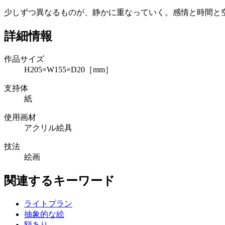
少しずつ異なるものが、静かに重なっていく。感情と時間と
詳細情報
作品サイズ
H205×W155×D20［mm］
支持体
紙
使用画材
アクリル絵具
技法
絵画
関連するキーワード
ライトプラン
抽象的な絵
額あり