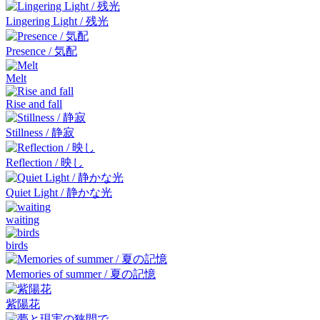
Lingering Light / 残光
Presence / 気配
Melt
Rise and fall
Stillness / 静寂
Reflection / 映し
Quiet Light / 静かな光
waiting
birds
Memories of summer / 夏の記憶
紫陽花