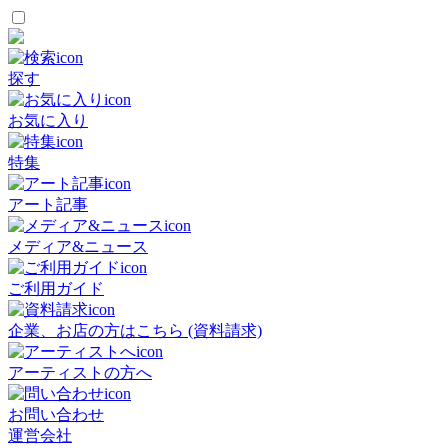
探す
お気に入り
特集
アート記事
メディア&ニュース
ご利用ガイド
企業、お店の方はこちら (資料請求)
アーティストの方へ
お問い合わせ
運営会社