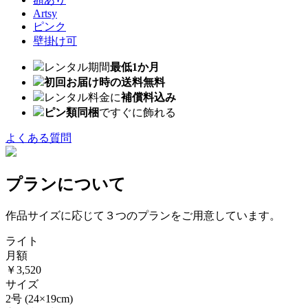
Artsy
ピンク
壁掛け可
レンタル期間
最低1か月
初回お届け時の送料無料
レンタル料金に
補償料込み
ピン類同梱
ですぐに飾れる
よくある質問
プランについて
作品サイズに応じて３つのプランをご用意しています。
ライト
月額
￥3,520
サイズ
2号
(24×19cm)