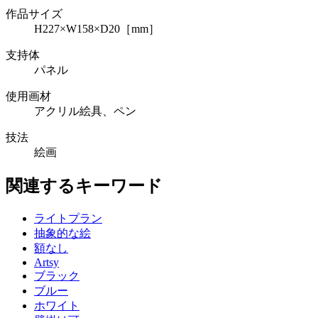
作品サイズ
H227×W158×D20［mm］
支持体
パネル
使用画材
アクリル絵具、ペン
技法
絵画
関連するキーワード
ライトプラン
抽象的な絵
額なし
Artsy
ブラック
ブルー
ホワイト