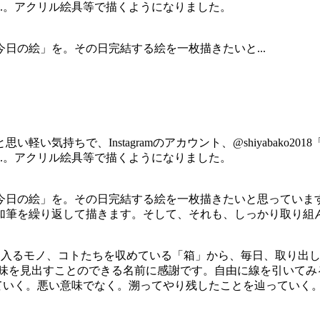
..。アクリル絵具等で描くようになりました。
今日の絵」を。その日完結する絵を一枚描きたいと...
軽い気持ちで、Instagramのアカウント、@shiyabako
..。アクリル絵具等で描くようになりました。
 「今日の絵」を。その日完結する絵を一枚描きたいと思ってい
加筆を繰り返して描きます。そして、それも、しっかり取り組ん
るモノ、コトたちを収めている「箱」から、毎日、取り出して描いてみ
.。そんな意味を見出すことのできる名前に感謝です。自由に線を引い
していく。悪い意味でなく。溯ってやり残したことを辿っていく