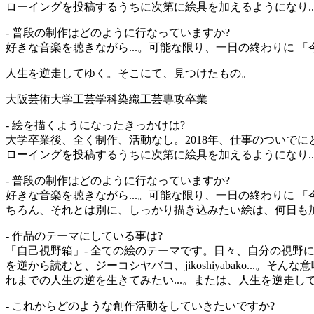
ローイングを投稿するうちに次第に絵具を加えるようになり.
- 普段の制作はどのように行なっていますか?
好きな音楽を聴きながら...。可能な限り、一日の終わりに 「
人生を逆走してゆく。そこにて、見つけたもの。
大阪芸術大学工芸学科染織工芸専攻卒業
- 絵を描くようになったきっかけは?
大学卒業後、全く制作、活動なし。2018年、仕事のついでにと思い
ローイングを投稿するうちに次第に絵具を加えるようになり.
- 普段の制作はどのように行なっていますか?
好きな音楽を聴きながら...。可能な限り、一日の終わりに
ちろん、それとは別に、しっかり描き込みたい絵は、何日も
- 作品のテーマにしている事は?
「自己視野箱」- 全ての絵のテーマです。日々、自分の視野に入
を逆から読むと、ジーコシヤバコ、jikoshiyabako..
れまでの人生の逆を生きてみたい...。または、人生を逆走
- これからどのような創作活動をしていきたいですか?