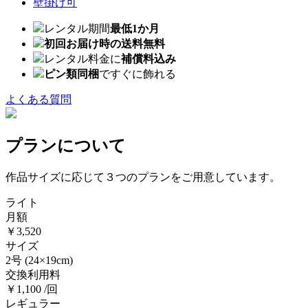
壁掛け可
レンタル期間
最低1か月
初回お届け時の送料無料
レンタル料金に
補償料込み
ピン類同梱
ですぐに飾れる
よくある質問
プランについて
作品サイズに応じて３つのプランをご用意しています。
ライト
月額
￥3,520
サイズ
2号
(24×19cm)
交換利用料
￥1,100 /回
レギュラー