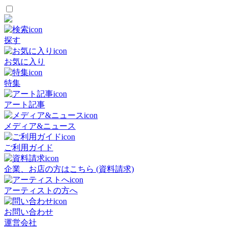
探す
お気に入り
特集
アート記事
メディア&ニュース
ご利用ガイド
企業、お店の方はこちら (資料請求)
アーティストの方へ
お問い合わせ
運営会社