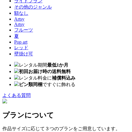
ライトプラン
その他のジャンル
額なし
Artsy
Artsy
フルーツ
夏
Pop art
レッド
壁掛け可
レンタル期間
最低1か月
初回お届け時の送料無料
レンタル料金に
補償料込み
ピン類同梱
ですぐに飾れる
よくある質問
プランについて
作品サイズに応じて３つのプランをご用意しています。