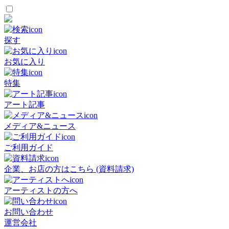
探す
お気に入り
特集
アート記事
メディア&ニュース
ご利用ガイド
企業、お店の方はこちら (資料請求)
アーティストの方へ
お問い合わせ
運営会社