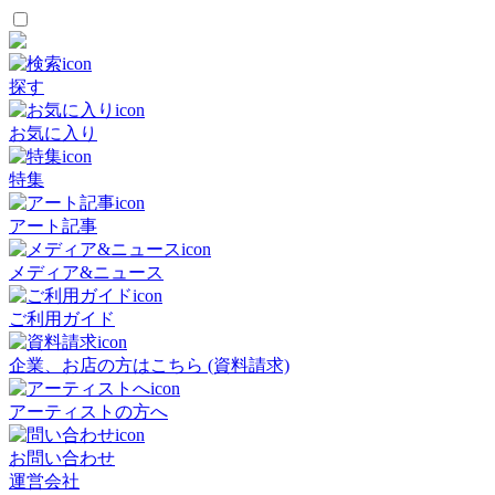
探す
お気に入り
特集
アート記事
メディア&ニュース
ご利用ガイド
企業、お店の方はこちら (資料請求)
アーティストの方へ
お問い合わせ
運営会社