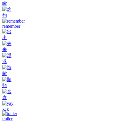
瞠
灼
remember
出
来
浮
隙
顕
含
yay
trailer