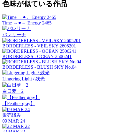
色味が似ている作品
Time →⚫︎← Energy 2465
バレリーナ
BORDERLESS - VEIL SKY 2605201
BORDERLESS - OCEAN 2506241
BORDERLESS - BLUSH SKY No.04
Lingering Light / 残光
白日夢 2
【Feather gray】
販売済み
09 MAR 24
22 MAR 22