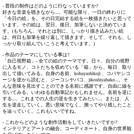
- 普段の制作はどのように行なっていますか?
好きな音楽を聴きながら...。可能な限り、一日の終わりに
「今日の絵」を。その日完結する絵を一枚描きたいと思って
います。その絵は、翌日、後日、加筆しないと決めていま
す。(もちろん、それとは別に、しっかり描き込みたい絵
は、何日も加筆を繰り返して描きます。そして、それも、し
っかり取り組んでいこうと考えています。)
- 作品のテーマにしている事は?
「自己視野箱」- 全ての絵のテーマです。日々、自分の視野
に入るモノ、コトたちを収めている「箱」から、毎日、取り
出して描いてみる。自身の名前、kobayashikoji 、コバヤシコ
ージを逆から読むと、ジーコシヤバコ、jikoshiyabako...。そ
んな意味を見出すことのできる名前に感謝です。自由に線を
引いてみる。いわゆる自動筆記かもしれません。名前を逆に
する...、これまでの人生の逆を生きてみたい...。または、人
生を逆走していく。悪い意味でなく。溯ってやり残したこと
を辿っていく。これもいいですね。
- これからどのような創作活動をしていきたいですか?
インテリアとアートの融合。コーディネート。自身の世界観