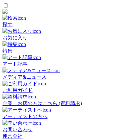
探す
お気に入り
特集
アート記事
メディア&ニュース
ご利用ガイド
企業、お店の方はこちら (資料請求)
アーティストの方へ
お問い合わせ
運営会社