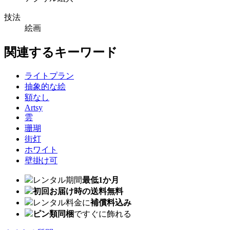
技法
絵画
関連するキーワード
ライトプラン
抽象的な絵
額なし
Artsy
雲
珊瑚
街灯
ホワイト
壁掛け可
レンタル期間
最低1か月
初回お届け時の送料無料
レンタル料金に
補償料込み
ピン類同梱
ですぐに飾れる