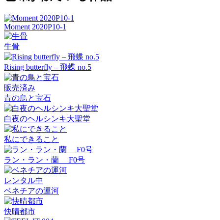
Moment 2020P10-1
牛骨
Rising butterfly – 飛蝶 no.5
販売済み
青の鳥と宝石
白夜のヘルシンキ大聖堂
私にできること
ラン・ラン・蘭 F0号
レンタル中
ベネチアの運河
快晴都市