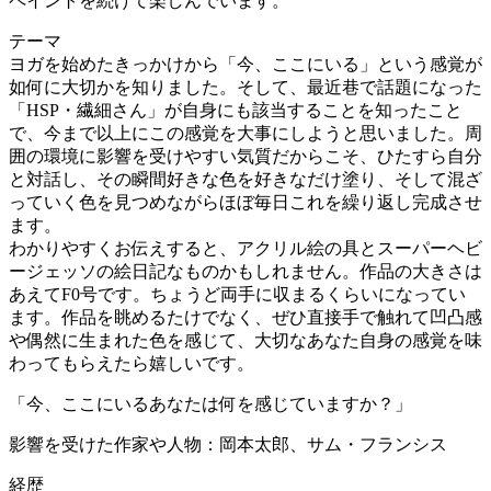
ペイントを続けて楽しんでいます。
テーマ
ヨガを始めたきっかけから「今、ここにいる」という感覚が
如何に大切かを知りました。そして、最近巷で話題になった
「HSP・繊細さん」が自身にも該当することを知ったこと
で、今まで以上にこの感覚を大事にしようと思いました。周
囲の環境に影響を受けやすい気質だからこそ、ひたすら自分
と対話し、その瞬間好きな色を好きなだけ塗り、そして混ざ
っていく色を見つめながらほぼ毎日これを繰り返し完成させ
ます。
わかりやすくお伝えすると、アクリル絵の具とスーパーヘビ
ージェッソの絵日記なものかもしれません。作品の大きさは
あえてF0号です。ちょうど両手に収まるくらいになってい
ます。作品を眺めるたけでなく、ぜひ直接手で触れて凹凸感
や偶然に生まれた色を感じて、大切なあなた自身の感覚を味
わってもらえたら嬉しいです。
「今、ここにいるあなたは何を感じていますか？」
影響を受けた作家や人物：岡本太郎、サム・フランシス
経歴