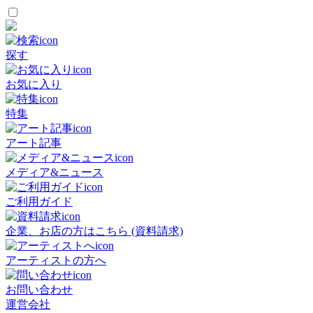
探す
お気に入り
特集
アート記事
メディア&ニュース
ご利用ガイド
企業、お店の方はこちら (資料請求)
アーティストの方へ
お問い合わせ
運営会社