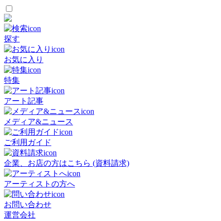
探す
お気に入り
特集
アート記事
メディア&ニュース
ご利用ガイド
企業、お店の方はこちら (資料請求)
アーティストの方へ
お問い合わせ
運営会社