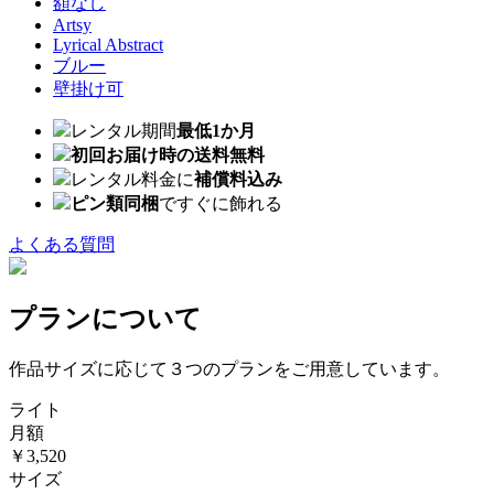
額なし
Artsy
Lyrical Abstract
ブルー
壁掛け可
レンタル期間
最低1か月
初回お届け時の送料無料
レンタル料金に
補償料込み
ピン類同梱
ですぐに飾れる
よくある質問
プランについて
作品サイズに応じて３つのプランをご用意しています。
ライト
月額
￥3,520
サイズ