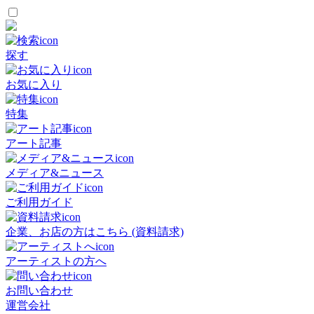
探す
お気に入り
特集
アート記事
メディア&ニュース
ご利用ガイド
企業、お店の方はこちら (資料請求)
アーティストの方へ
お問い合わせ
運営会社