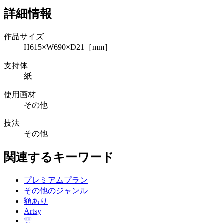
詳細情報
作品サイズ
H615×W690×D21［mm］
支持体
紙
使用画材
その他
技法
その他
関連するキーワード
プレミアムプラン
その他のジャンル
額あり
Artsy
雲