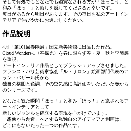
そして何処でもどなたでも鑑賞なされる方が「ほっこり」と
和み「ほっ！」と癒しを感じてくださると幸いです。
毎日があるから明日があります。その毎日を私のアートイン
テリアで伸びやかにお過ごしください。
作品説明
4月「第101回春陽展」国立新美術館に出品した作品。
Cloud Wonders-1〈春採光〉を春に限らず春・夏・秋と季節感
を重視、
アートインテリア作品としてブラッシュアップさせました。
フランス・パリ芸術家協会「ル・サロン」絵画部門代表のア
ラン・バザール氏から
独自の構図と色調、その空気感に高評価をいただいた春から
のシリーズです。
どなたも観た瞬間「ほっ！」と和み「ほっ！」と癒されるア
ートインテリアとして
新しいジャンルを確立する表現を心がけています。
「想像から創造」へとする私独自のアイディアと創画は、
どこにもないたった一つの作品です。