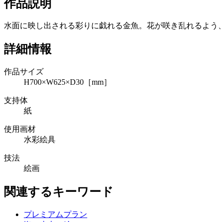
作品説明
水面に映し出される彩りに戯れる金魚。花が咲き乱れるよう
詳細情報
作品サイズ
H700×W625×D30［mm］
支持体
紙
使用画材
水彩絵具
技法
絵画
関連するキーワード
プレミアムプラン