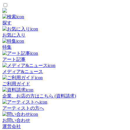
探す
お気に入り
特集
アート記事
メディア&ニュース
ご利用ガイド
企業、お店の方はこちら (資料請求)
アーティストの方へ
お問い合わせ
運営会社