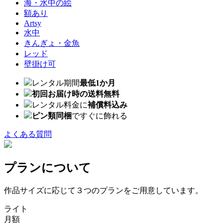
海・水中の絵
額あり
Artsy
水中
きんぎょ・金魚
レッド
壁掛け可
レンタル期間
最低1か月
初回お届け時の送料無料
レンタル料金に
補償料込み
ピン類同梱
ですぐに飾れる
よくある質問
プランについて
作品サイズに応じて３つのプランをご用意しています。
ライト
月額