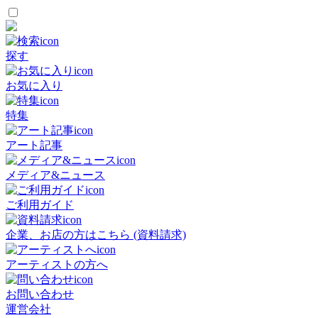
探す
お気に入り
特集
アート記事
メディア&ニュース
ご利用ガイド
企業、お店の方はこちら (資料請求)
アーティストの方へ
お問い合わせ
運営会社