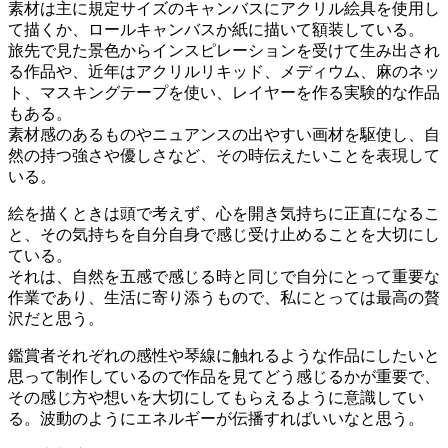
素材は主に規定サイズのキャンバスにアクリル絵具を使用し
て描くか、ロールキャンバスか紙に描いて額装している。
旅先で見た景色からインスピレーションを受けて生み出され
る作品や、近年はアクリルリキッド、メディウム、麻のネッ
ト、マスキングテープを使い、レイヤーを作る実験的な作品
もある。
素材感のあるものやニュアンスの出やすい画材を駆使し、自
然の持つ強さや優しさなど、その時伝えたいことを表現して
いる。
絵を描くときは頭で考えず、心を開き気持ちに正直になるこ
と、その気持ちを自分自身で感じ受け止めることを大切にし
ている。
それは、自然を五感で感じる時と同じで自分にとって重要な
作業であり、生活に寄り添うもので、私にとっては最高の贅
沢だと思う。
鑑賞者それぞれの感性や琴線に触れるような作品にしたいと
思って制作しているので作品を見てどう感じるかが重要で、
その感じ方や想いを大切にしてもらえるように意識してい
る。波動のようにエネルギーが伝播すればいいなと思う。