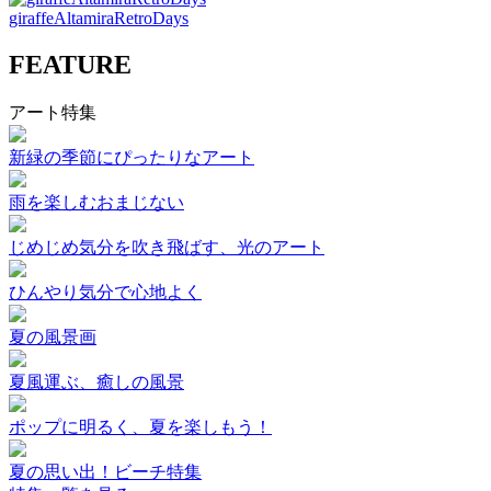
giraffeAltamiraRetroDays
FEATURE
アート特集
新緑の季節にぴったりなアート
雨を楽しむおまじない
じめじめ気分を吹き飛ばす、光のアート
ひんやり気分で心地よく
夏の風景画
夏風運ぶ、癒しの風景
ポップに明るく、夏を楽しもう！
夏の思い出！ビーチ特集