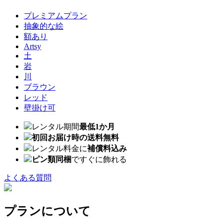
プレミアムプラン
抽象的な絵
額あり
Artsy
土
岩
川
ブラウン
レッド
壁掛け可
レンタル期間
最低1か月
初回お届け時の送料無料
レンタル料金に
補償料込み
ピン類同梱
ですぐに飾れる
よくある質問
プランについて