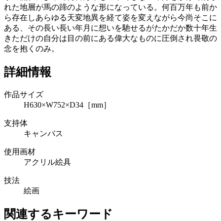
れた地層が馬の蹄のような形になっている。何百万年も前か
ら存在しあらゆる天変地異を経て姿を変えながら今尚そこに
ある、その長い長い年月に想いを馳せるがたかだか数十年生
きただけの自分は目の前にある偉大なものに圧倒され畏敬の
念を抱くのみ。
詳細情報
作品サイズ
H630×W752×D34［mm］
支持体
キャンバス
使用画材
アクリル絵具
技法
絵画
関連するキーワード