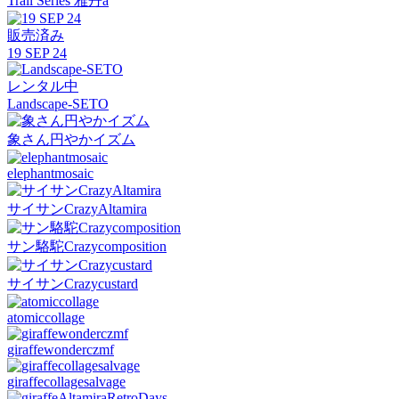
Trail Series 雅丹a
販売済み
19 SEP 24
レンタル中
Landscape-SETO
象さん円やかイズム
elephantmosaic
サイサンCrazyAltamira
サン駱駝Crazycomposition
サイサンCrazycustard
atomiccollage
giraffewonderczmf
giraffecollagesalvage