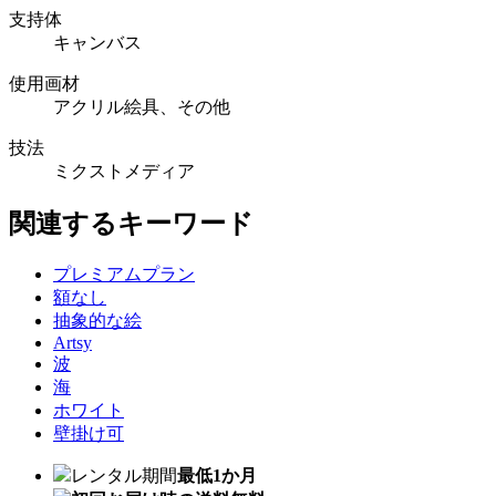
支持体
キャンバス
使用画材
アクリル絵具、その他
技法
ミクストメディア
関連するキーワード
プレミアムプラン
額なし
抽象的な絵
Artsy
波
海
ホワイト
壁掛け可
レンタル期間
最低1か月