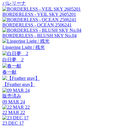
バレリーナ
BORDERLESS - VEIL SKY 2605201
BORDERLESS - OCEAN 2506241
BORDERLESS - BLUSH SKY No.04
Lingering Light / 残光
白日夢 2
春一献
【Feather gray】
販売済み
09 MAR 24
22 MAR 22
23 DEC 17