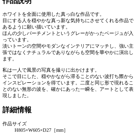
作品説明
ホワイトを全面に使用した真っ白な作品です。
目にする人を穏やかな真っ新な気持ちにさせてくれる作品で
あるように願い描いています。
ほんの少しパーチメントというグレーがかったベージュが入
っています。
淡いトーンの空間やモダンなインテリアにマッチし、強い主
張ではなくナチュラルでありながらも空間を華やかに演出し
ます。
私は一人で風景の写真を撮りに出かけます。
そこで目にした、穏やかながら滞ることのない波打ち際から
インスピレーションを得ています。二度と同じ形で現れるこ
とのない無形の波を、確かにあった一瞬を、アートとして表
現しました。
詳細情報
作品サイズ
H805×W605×D27［mm］