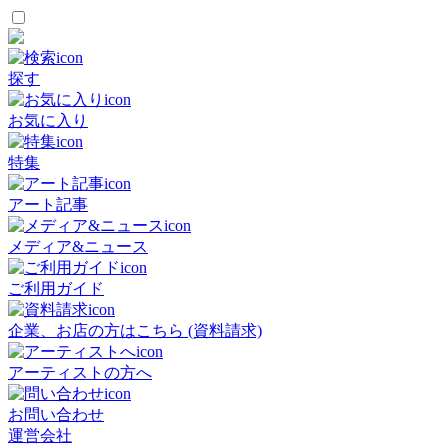
探す
お気に入り
特集
アート記事
メディア&ニュース
ご利用ガイド
企業、お店の方はこちら (資料請求)
アーティストの方へ
お問い合わせ
運営会社