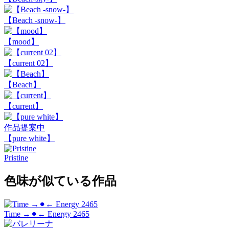
【Beach -snow-】
【mood】
【current 02】
【Beach】
【current】
作品提案中
【pure white】
Pristine
色味が似ている作品
Time →⚫︎← Energy 2465