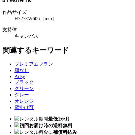
作品サイズ
H727×W606［mm］
支持体
キャンバス
関連するキーワード
プレミアムプラン
額なし
Artsy
ブラック
グリーン
グレー
オレンジ
壁掛け可
レンタル期間
最低1か月
初回お届け時の送料無料
レンタル料金に
補償料込み