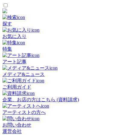
探す
お気に入り
特集
アート記事
メディア&ニュース
ご利用ガイド
企業、お店の方はこちら (資料請求)
アーティストの方へ
お問い合わせ
運営会社