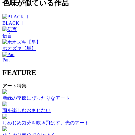
色味が似ている作品
BLACK Ⅰ
伝言
ホオズキ【星】
Pan
FEATURE
アート特集
新緑の季節にぴったりなアート
雨を楽しむおまじない
じめじめ気分を吹き飛ばす、光のアート