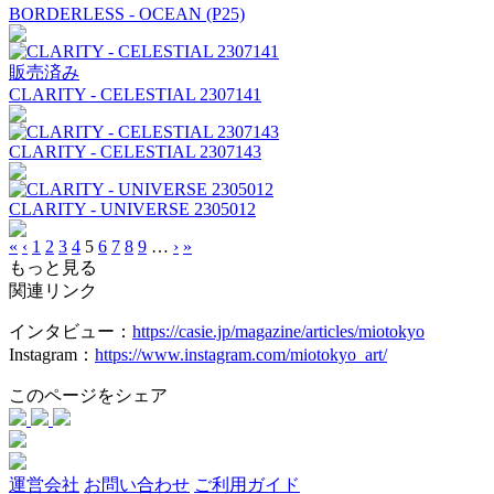
BORDERLESS - OCEAN (P25)
販売済み
CLARITY - CELESTIAL 2307141
CLARITY - CELESTIAL 2307143
CLARITY - UNIVERSE 2305012
«
‹
1
2
3
4
5
6
7
8
9
…
›
»
もっと見る
関連リンク
インタビュー：
https://casie.jp/magazine/articles/miotokyo
Instagram：
https://www.instagram.com/miotokyo_art/
このページをシェア
運営会社
お問い合わせ
ご利用ガイド