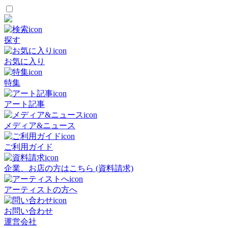
探す
お気に入り
特集
アート記事
メディア&ニュース
ご利用ガイド
企業、お店の方はこちら (資料請求)
アーティストの方へ
お問い合わせ
運営会社