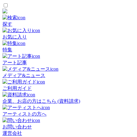
探す
お気に入り
特集
アート記事
メディア&ニュース
ご利用ガイド
企業、お店の方はこちら (資料請求)
アーティストの方へ
お問い合わせ
運営会社