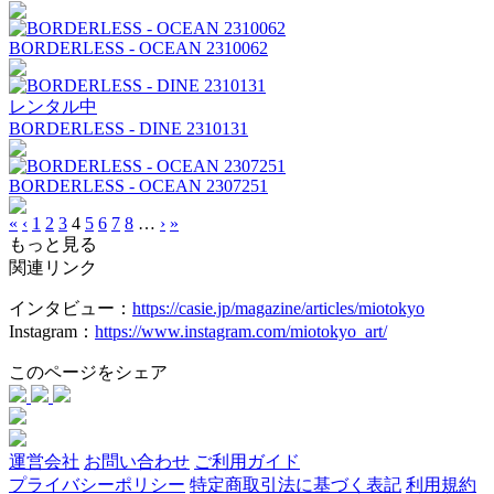
BORDERLESS - OCEAN 2310062
レンタル中
BORDERLESS - DINE 2310131
BORDERLESS - OCEAN 2307251
«
‹
1
2
3
4
5
6
7
8
…
›
»
もっと見る
関連リンク
インタビュー：
https://casie.jp/magazine/articles/miotokyo
Instagram：
https://www.instagram.com/miotokyo_art/
このページをシェア
運営会社
お問い合わせ
ご利用ガイド
プライバシーポリシー
特定商取引法に基づく表記
利用規約