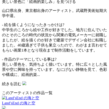
美しい景色に「絵画的楽しみ」を見つける
山口県出身、東京都出身のアーティスト。武蔵野美術短期大
学中退。
- 絵を描くようになったきっかけは?
中学生のころから絵や工作が好きでした。地方に住んでいた
のとそのころの時代の状況から関東の電気メーカーに就職し
ましたが、絵を描くのが好きで建築でデザイン会社に転職し
ました。40歳過ぎて子供も巣立ったので、わがまま言わせて
もらい画業1本となり現在まで制作活動をしています。
- 作品のテーマにしている事は?
美しい景色を、気持ちよく描いています。特に広々とした風
景や空に興味を持っています。なにげない静物を見て、色彩
や構成に、絵画的楽...
続きを読む
このアーティストの作品一覧
Land’sEnd の海と空