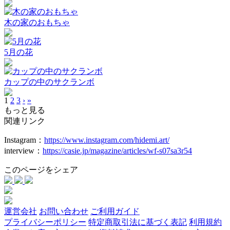
木の家のおもちゃ
5月の花
カップの中のサクランボ
1
2
3
›
»
もっと見る
関連リンク
Instagram：
https://www.instagram.com/hidemi.art/
interview：
https://casie.jp/magazine/articles/wf-s07sa3r54
このページをシェア
運営会社
お問い合わせ
ご利用ガイド
プライバシーポリシー
特定商取引法に基づく表記
利用規約