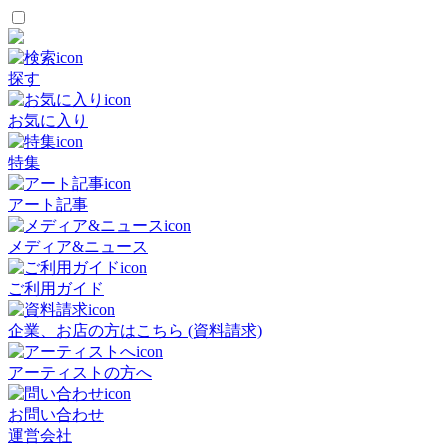
探す
お気に入り
特集
アート記事
メディア&ニュース
ご利用ガイド
企業、お店の方はこちら (資料請求)
アーティストの方へ
お問い合わせ
運営会社