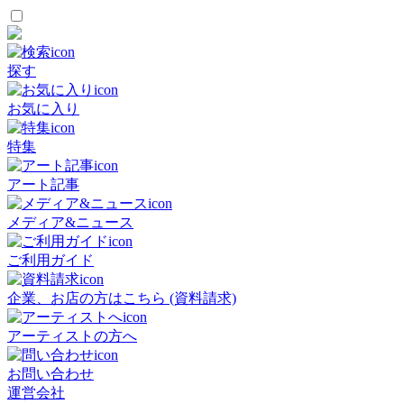
探す
お気に入り
特集
アート記事
メディア&ニュース
ご利用ガイド
企業、お店の方はこちら (資料請求)
アーティストの方へ
お問い合わせ
運営会社