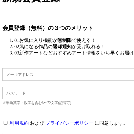
会員登録（無料）の３つのメリット
01
お気に入り機能が
無制限
で使える！
02
気になる作品の
返却通知
が受け取れる！
03
新作アートなどおすすめアート情報をいち早くお届け
※半角英字・数字を含む8〜72文字(記号可)
利用規約
および
プライバシーポリシー
に同意します。