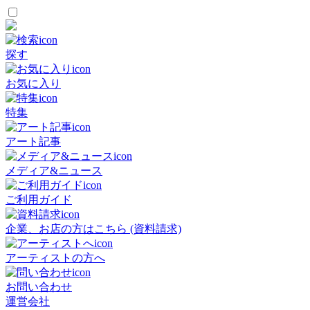
探す
お気に入り
特集
アート記事
メディア&ニュース
ご利用ガイド
企業、お店の方はこちら (資料請求)
アーティストの方へ
お問い合わせ
運営会社