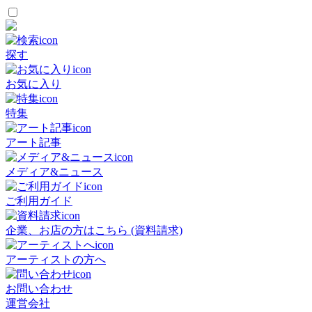
探す
お気に入り
特集
アート記事
メディア&ニュース
ご利用ガイド
企業、お店の方はこちら (資料請求)
アーティストの方へ
お問い合わせ
運営会社