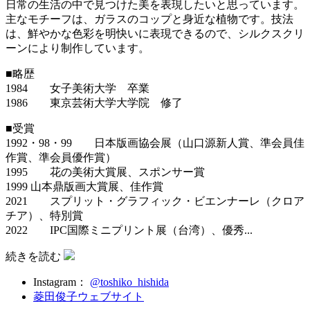
日常の生活の中で見つけた美を表現したいと思っています。
主なモチーフは、ガラスのコップと身近な植物です。技法
は、鮮やかな色彩を明快いに表現できるので、シルクスクリ
ーンにより制作しています。
■略歴
1984 女子美術大学 卒業
1986 東京芸術大学大学院 修了
■受賞
1992・98・99 日本版画協会展（山口源新人賞、準会員佳
作賞、準会員優作賞）
1995 花の美術大賞展、スポンサー賞
1999 山本鼎版画大賞展、佳作賞
2021 スプリット・グラフィック・ビエンナーレ（クロア
チア）、特別賞
2022 IPC国際ミニプリント展（台湾）、優秀...
続きを読む
Instagram：
@toshiko_hishida
菱田俊子ウェブサイト