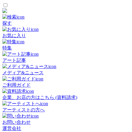
探す
お気に入り
特集
アート記事
メディア&ニュース
ご利用ガイド
企業、お店の方はこちら (資料請求)
アーティストの方へ
お問い合わせ
運営会社