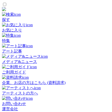
探す
お気に入り
特集
アート記事
メディア&ニュース
ご利用ガイド
企業、お店の方はこちら (資料請求)
アーティストの方へ
お問い合わせ
運営会社