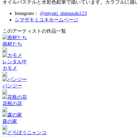
オイルパステルと水彩色鉛筆で描いています。カラフルに描
Instagram：
@miyuki_shimazaki123
シマザキミユキホームページ
このアーティストの作品一覧
画材たち
レンタル中
カモメ
パンジー
花瓶の花
森の家