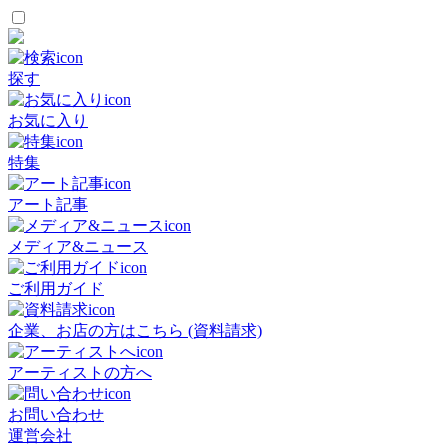
探す
お気に入り
特集
アート記事
メディア&ニュース
ご利用ガイド
企業、お店の方はこちら (資料請求)
アーティストの方へ
お問い合わせ
運営会社