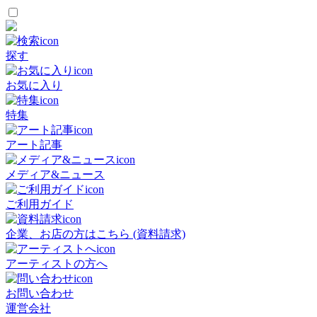
探す
お気に入り
特集
アート記事
メディア&ニュース
ご利用ガイド
企業、お店の方はこちら (資料請求)
アーティストの方へ
お問い合わせ
運営会社