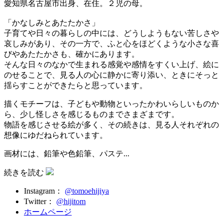
愛知県名古屋市出身、在住。２児の母。
「かなしみとあたたかさ」
子育てや日々の暮らしの中には、どうしようもない苦しさや
哀しみがあり、その一方で、ふと心をほどくような小さな喜
びやあたたかさも、確かにあります。
そんな日々のなかで生まれる感覚や感情をすくい上げ、絵に
のせることで、見る人の心に静かに寄り添い、ときにそっと
揺らすことができたらと思っています。
描くモチーフは、子どもや動物といったかわいらしいものか
ら、少し怪しさを感じるものまでさまざまです。
物語を感じさせる絵が多く、その続きは、見る人それぞれの
想像にゆだねられています。
画材には、鉛筆や色鉛筆、パステ...
続きを読む
Instagram：
@tomoehijiya
Twitter：
@hijitom
ホームページ