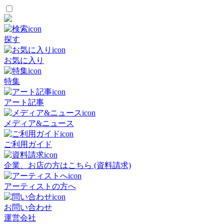
探す
お気に入り
特集
アート記事
メディア&ニュース
ご利用ガイド
企業、お店の方はこちら (資料請求)
アーティストの方へ
お問い合わせ
運営会社