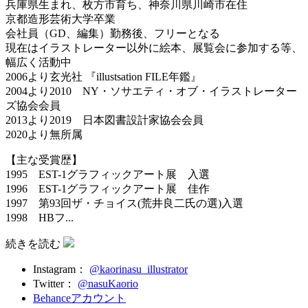
兵庫県生まれ、枚方市育ち、神奈川県川崎市在住
京都造形芸術大学卒業
会社員（GD、編集）勤務後、フリーとなる
現在はイラストレーター以外に絵本、展覧会に参加する等、
幅広く活動中
2006より玄光社 『illustsation FILE年鑑』
2004より2010 NY・ソサエティ・オブ・イラストレーター
ズ協会会員
2013より2019 日本図書設計家協会会員
2020より無所属
【主な受賞歴】
1995 EST-1グラフィックアート展 入選
1996 EST-1グラフィックアート展 佳作
1997 第93回ザ・チョイス(荒井良二氏の選)入選
1998 HBフ...
続きを読む
Instagram：
@kaorinasu_illustrator
Twitter：
@nasuKaorio
Behanceアカウント