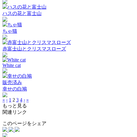
ハスの花と富士山
ちゃ猫
赤富士山とクリスマスローズ
White cat
販売済み
幸せの白鳩
«
‹
1
2
3
4
›
»
もっと見る
関連リンク
このページをシェア