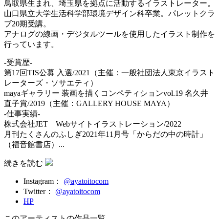
鳥取県生まれ、埼玉県を拠点に活動するイラストレーター。
山口県立大学生活科学部環境デザイン科卒業。パレットクラ
ブ20期受講。
アナログの線画・デジタルツールを使用したイラスト制作を
行っています。
-受賞歴-
第17回TIS公募 入選/2021（主催：一般社団法人東京イラスト
レーターズ・ソサエティ）
mayaギャラリー 装画を描くコンペティションvol.19 名久井
直子賞/2019（主催：GALLERY HOUSE MAYA）
-仕事実績-
株式会社JET Webサイトイラストレーション/2022
月刊たくさんのふしぎ2021年11月号「からだの中の時計」
（福音館書店）...
続きを読む
Instagram：
@ayatoitocom
Twitter：
@ayatoitocom
HP
このアーティストの作品一覧