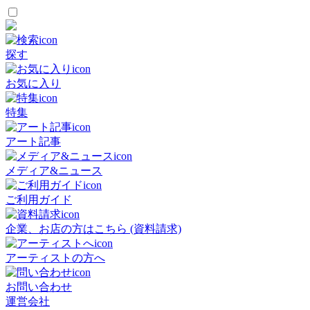
探す
お気に入り
特集
アート記事
メディア&ニュース
ご利用ガイド
企業、お店の方はこちら (資料請求)
アーティストの方へ
お問い合わせ
運営会社