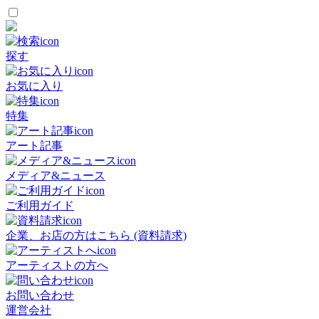
探す
お気に入り
特集
アート記事
メディア&ニュース
ご利用ガイド
企業、お店の方はこちら (資料請求)
アーティストの方へ
お問い合わせ
運営会社