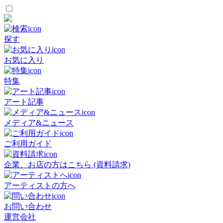
探す
お気に入り
特集
アート記事
メディア&ニュース
ご利用ガイド
企業、お店の方はこちら (資料請求)
アーティストの方へ
お問い合わせ
運営会社