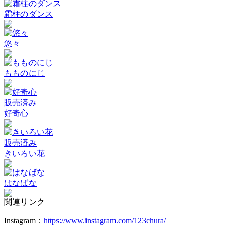
霜柱のダンス
悠々
もものにじ
販売済み
好奇心
販売済み
きいろい花
はなばな
関連リンク
Instagram：
https://www.instagram.com/123chura/