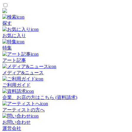
探す
お気に入り
特集
アート記事
メディア&ニュース
ご利用ガイド
企業、お店の方はこちら (資料請求)
アーティストの方へ
お問い合わせ
運営会社