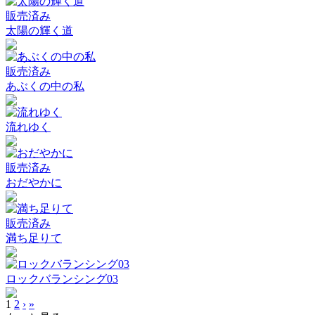
販売済み
太陽の輝く道
販売済み
あぶくの中の私
流れゆく
販売済み
おだやかに
販売済み
満ち足りて
ロックバランシング03
1
2
›
»