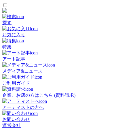
探す
お気に入り
特集
アート記事
メディア&ニュース
ご利用ガイド
企業、お店の方はこちら (資料請求)
アーティストの方へ
お問い合わせ
運営会社