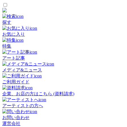
探す
お気に入り
特集
アート記事
メディア&ニュース
ご利用ガイド
企業、お店の方はこちら (資料請求)
アーティストの方へ
お問い合わせ
運営会社