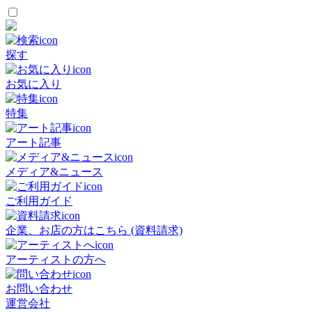
探す
お気に入り
特集
アート記事
メディア&ニュース
ご利用ガイド
企業、お店の方はこちら (資料請求)
アーティストの方へ
お問い合わせ
運営会社