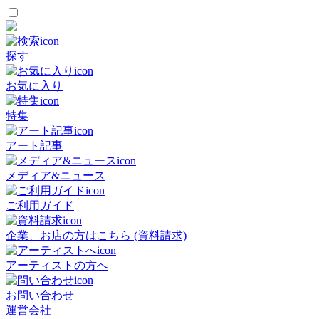
探す
お気に入り
特集
アート記事
メディア&ニュース
ご利用ガイド
企業、お店の方はこちら (資料請求)
アーティストの方へ
お問い合わせ
運営会社