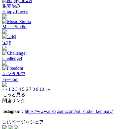
販売済み
Happy flower
Music Studio
宝物
Challenge!
レンタル中
Freedom
«
‹
1
2
3
4
5
6
7
8
9
10
›
»
もっと見る
関連リンク
Instagram：
https://www.instagram.com/art_studio_ken.may/
このページをシェア