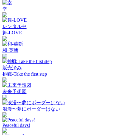
幸
レンタル中
舞-LOVE
和-英断
販売済み
挑戦-Take the first step
未来予想図
浪漫〜夢にボーダーはない
Peaceful days!